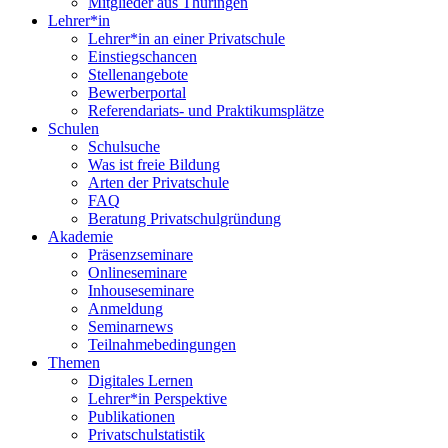
Mitglieder aus Thüringen
Lehrer*in
Lehrer*in an einer Privatschule
Einstiegschancen
Stellenangebote
Bewerberportal
Referendariats- und Praktikumsplätze
Schulen
Schulsuche
Was ist freie Bildung
Arten der Privatschule
FAQ
Beratung Privatschulgründung
Akademie
Präsenzseminare
Onlineseminare
Inhouseseminare
Anmeldung
Seminarnews
Teilnahmebedingungen
Themen
Digitales Lernen
Lehrer*in Perspektive
Publikationen
Privatschulstatistik