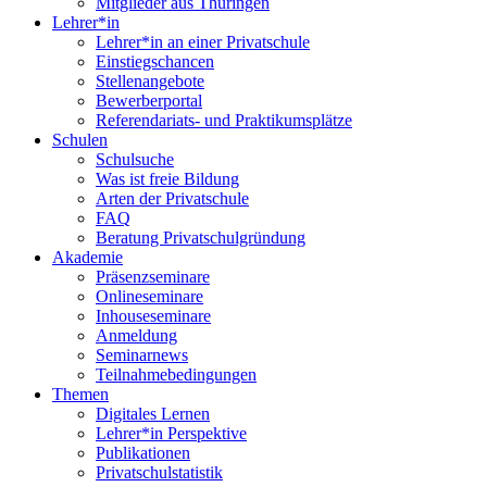
Mitglieder aus Thüringen
Lehrer*in
Lehrer*in an einer Privatschule
Einstiegschancen
Stellenangebote
Bewerberportal
Referendariats- und Praktikumsplätze
Schulen
Schulsuche
Was ist freie Bildung
Arten der Privatschule
FAQ
Beratung Privatschulgründung
Akademie
Präsenzseminare
Onlineseminare
Inhouseseminare
Anmeldung
Seminarnews
Teilnahmebedingungen
Themen
Digitales Lernen
Lehrer*in Perspektive
Publikationen
Privatschulstatistik